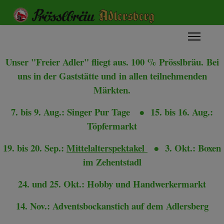
Unser "Freier Adler" fliegt aus. 100 % Prösslbräu.
Bei
uns in der Gaststätte und
in allen teilnehmenden
Märkten.
7. bis 9. Aug.: Singer Pur Tage
●
15. bis 16. Aug.:
Töpfermarkt
19. bis 20. Sep.:
Mittelalterspektakel
●
3. Okt.: Boxen
im Zehentstadl
24. und 25. Okt.: Hobby und Handwerkermarkt
14. Nov.: Adventsbockanstich auf dem Adlersberg